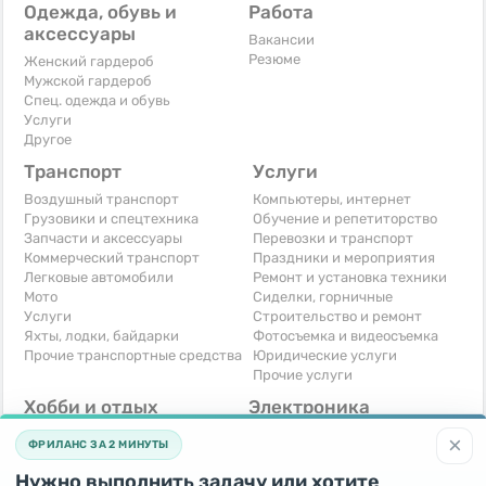
Одежда, обувь и
Работа
аксессуары
Вакансии
Резюме
Женский гардероб
Мужской гардероб
Спец. одежда и обувь
Услуги
Другое
Транспорт
Услуги
Воздушный транспорт
Компьютеры, интернет
Грузовики и спецтехника
Обучение и репетиторство
Запчасти и аксессуары
Перевозки и транспорт
Коммерческий транспорт
Праздники и мероприятия
Легковые автомобили
Ремонт и установка техники
Мото
Сиделки, горничные
Услуги
Строительство и ремонт
Яхты, лодки, байдарки
Фотосъемка и видеосъемка
Прочие транспортные средства
Юридические услуги
Прочие услуги
Хобби и отдых
Электроника
Книги и журналы
Автомобильная техника
×
ФРИЛАНС ЗА 2 МИНУТЫ
Музыкальные инструменты
Аудио, видео, телевизоры
Охота и рыбалка
Компьютерная техника
Нужно выполнить задачу или хотите