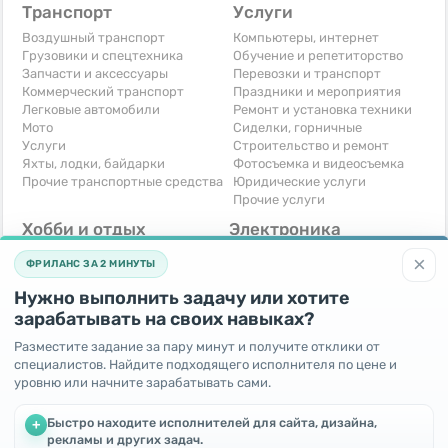
Транспорт
Услуги
Воздушный транспорт
Компьютеры, интернет
Грузовики и спецтехника
Обучение и репетиторство
Запчасти и аксессуары
Перевозки и транспорт
Коммерческий транспорт
Праздники и мероприятия
Легковые автомобили
Ремонт и установка техники
Мото
Сиделки, горничные
Услуги
Строительство и ремонт
Яхты, лодки, байдарки
Фотосъемка и видеосъемка
Прочие транспортные средства
Юридические услуги
Прочие услуги
Хобби и отдых
Электроника
Книги и журналы
Автомобильная техника
×
ФРИЛАНС ЗА 2 МИНУТЫ
Музыкальные инструменты
Аудио, видео, телевизоры
Охота и рыбалка
Компьютерная техника
Нужно выполнить задачу или хотите
Спорт и отдых
Приставки и видеоигры
зарабатывать на своих навыках?
Другое
Телефоны и связь
Услуги
Разместите задание за пару минут и получите отклики от
Фотоаппараты
специалистов. Найдите подходящего исполнителя по цене и
Другое
уровню или начните зарабатывать сами.
Для бизнеса
Бесплатно
Быстро находите исполнителей для сайта, дизайна,
+
Готовый бизнес
Отдам бесплатно
рекламы и других задач.