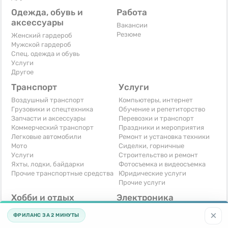
Одежда, обувь и
Работа
аксессуары
Вакансии
Резюме
Женский гардероб
Мужской гардероб
Спец. одежда и обувь
Услуги
Другое
Транспорт
Услуги
Воздушный транспорт
Компьютеры, интернет
Грузовики и спецтехника
Обучение и репетиторство
Запчасти и аксессуары
Перевозки и транспорт
Коммерческий транспорт
Праздники и мероприятия
Легковые автомобили
Ремонт и установка техники
Мото
Сиделки, горничные
Услуги
Строительство и ремонт
Яхты, лодки, байдарки
Фотосъемка и видеосъемка
Прочие транспортные средства
Юридические услуги
Прочие услуги
Хобби и отдых
Электроника
Книги и журналы
Автомобильная техника
×
ФРИЛАНС ЗА 2 МИНУТЫ
Музыкальные инструменты
Аудио, видео, телевизоры