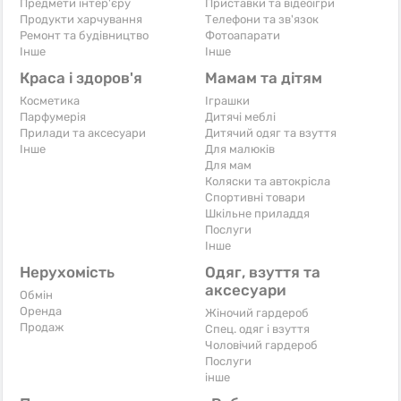
Предмети інтер'єру
Приставки та відеоігри
Продукти харчування
Телефони та зв'язок
Ремонт та будівництво
Фотоапарати
Iнше
Iнше
Краса і здоров'я
Мамам та дітям
Косметика
Іграшки
Парфумерія
Дитячі меблі
Прилади та аксесуари
Дитячий одяг та взуття
Iнше
Для малюків
Для мам
Коляски та автокрісла
Спортивні товари
Шкільне приладдя
Послуги
Iнше
Нерухомість
Одяг, взуття та
аксесуари
Обмін
Оренда
Жіночий гардероб
Продаж
Спец. одяг і взуття
Чоловічий гардероб
Послуги
інше