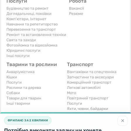
Послуги
Робота
Будівництво та ремонт
Вакансії
Доглядальниці, покоївки
Резюме
Комп'ютери, Інтернет
Навчання та репетиторство
Перевезення та транспорт
Ремонт та встановлення техніки
Свята та заходи
Фотозйомка та відеозйомка
Юридичні послуги
Інші послуги
Тварини та рослини
Транспорт
Акваріумістика
Вантажівки та спецтехніка
Кішки
Запчастини та аксесуари
Послуги
Комерційний транспорт
Рослини та дерева
Легкові автомобілі
Собаки
Мото
Товари для тварин
Повітряний транспорт
Інші тварини
Послуги
Яхти, човни, байдарки
Інші транспортні засоби
×
ФРИЛАНС ЗА 2 ХВИЛИНИ
Хобі та відпочинок
Для бізнесу
Потрібно виконати задачу чи хочете
Книги та журнали
Готовий бізнес