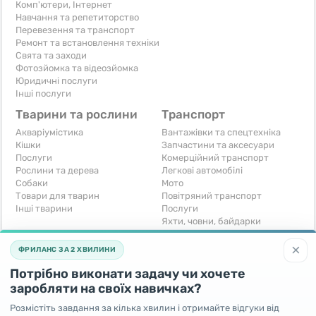
Комп'ютери, Інтернет
Навчання та репетиторство
Перевезення та транспорт
Ремонт та встановлення техніки
Свята та заходи
Фотозйомка та відеозйомка
Юридичні послуги
Інші послуги
Тварини та рослини
Транспорт
Акваріумістика
Вантажівки та спецтехніка
Кішки
Запчастини та аксесуари
Послуги
Комерційний транспорт
Рослини та дерева
Легкові автомобілі
Собаки
Мото
Товари для тварин
Повітряний транспорт
Інші тварини
Послуги
Яхти, човни, байдарки
Інші транспортні засоби
×
ФРИЛАНС ЗА 2 ХВИЛИНИ
Хобі та відпочинок
Для бізнесу
Потрібно виконати задачу чи хочете
Книги та журнали
Готовий бізнес
Музичні інструменти
Устаткування для бізнесу
заробляти на своїх навичках?
Полювання та рибальство
Послуги
Розмістіть завдання за кілька хвилин і отримайте відгуки від
Спорт і відпочинок
Iнше