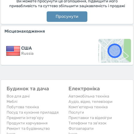
Ви можете просунути це оголошення, підвищити його
привабливість та суттєво збільшити зацікавленість і продажі
Просунути
Місцезнаходження
США
Russia
Будинок та дача
Електроніка
Все для дачі
Автомобільна техніка
Меблі
Аудіо, відео, телевізори
Побутова техніка
Комп'ютерна техніка
Посуд та кухонне приладдя
Послуги
Предмети інтер'єру
Приставки та відеоігри
Продукти харчування
Телефони та зв'язок
Ремонт та будівництво
Фотоапарати
Iнше
Iнше