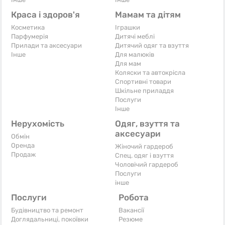
Краса і здоров'я
Мамам та дітям
Косметика
Іграшки
Парфумерія
Дитячі меблі
Прилади та аксесуари
Дитячий одяг та взуття
Iнше
Для малюків
Для мам
Коляски та автокрісла
Спортивні товари
Шкільне приладдя
Послуги
Iнше
Нерухомість
Одяг, взуття та
аксесуари
Обмін
Оренда
Жіночий гардероб
Продаж
Спец. одяг і взуття
Чоловічий гардероб
Послуги
інше
Послуги
Робота
Будівництво та ремонт
Вакансії
Доглядальниці, покоївки
Резюме