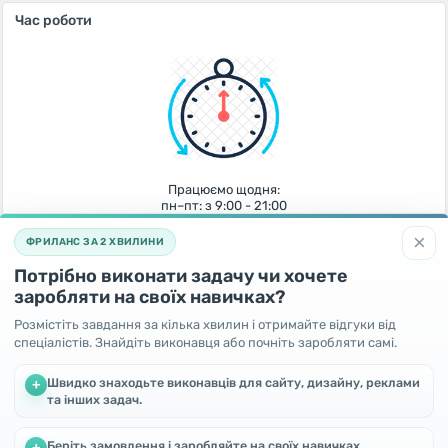
Час роботи
Працюємо щодня:
пн–пт: з 9:00 - 21:00
сб/нд: з 10:00 - 15:00
×
В інший час графік ненормований
ФРИЛАНС ЗА 2 ХВИЛИНИ
Потрібно виконати задачу чи хочете
заробляти на своїх навичках?
Розмістіть завдання за кілька хвилин і отримайте відгуки від
спеціалістів. Знайдіть виконавця або почніть заробляти самі.
Швидко знаходьте виконавців для сайту, дизайну, реклами
+
та інших задач.
Індивідуально підходимо до кожного питання або проблеми, щоб
досягти максимально ефективного результату
Беріть замовлення і заробляйте на своїх навичках.
Ми використовуємо файли cookie, щоб покращити роботу та
+