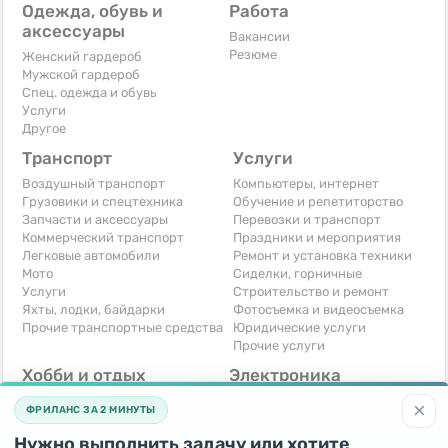
Одежда, обувь и
Работа
аксессуары
Вакансии
Резюме
Женский гардероб
Мужской гардероб
Спец. одежда и обувь
Услуги
Другое
Транспорт
Услуги
Воздушный транспорт
Компьютеры, интернет
Грузовики и спецтехника
Обучение и репетиторство
Запчасти и аксессуары
Перевозки и транспорт
Коммерческий транспорт
Праздники и мероприятия
Легковые автомобили
Ремонт и установка техники
Мото
Сиделки, горничные
Услуги
Строительство и ремонт
Яхты, лодки, байдарки
Фотосъемка и видеосъемка
Прочие транспортные средства
Юридические услуги
Прочие услуги
Хобби и отдых
Электроника
Книги и журналы
Автомобильная техника
×
ФРИЛАНС ЗА 2 МИНУТЫ
Музыкальные инструменты
Аудио, видео, телевизоры
Охота и рыбалка
Компьютерная техника
Нужно выполнить задачу или хотите