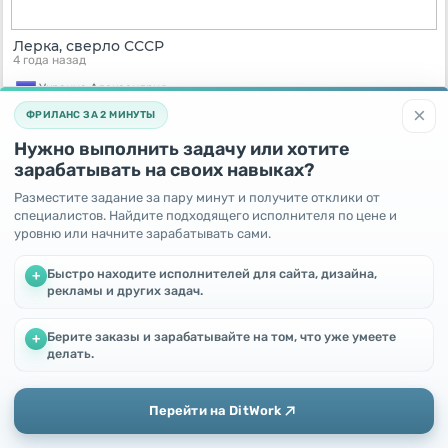
Лерка, сверло СССР
4 года назад
Украина,
Александрия
35
UAH
×
ФРИЛАНС ЗА 2 МИНУТЫ
Нужно выполнить задачу или хотите
зарабатывать на своих навыках?
Разместите задание за пару минут и получите отклики от
специалистов. Найдите подходящего исполнителя по цене и
уровню или начните зарабатывать сами.
Быстро находите исполнителей для сайта, дизайна,
+
рекламы и других задач.
Берите заказы и зарабатывайте на том, что уже умеете
+
Мы используем файлы cookie, чтобы улучшить работу и
делать.
Видеодомофон
повысить эффективность сайта
4 года назад
Продолжая пользоваться этим сайтом, Вы соглашаетесь с
использованием файлов cookie.
Украина,
Харьков
Перейти на DitWork
2650
UAH
Окей! Понятно
Добавить
Главная
Сообщения
Профиль