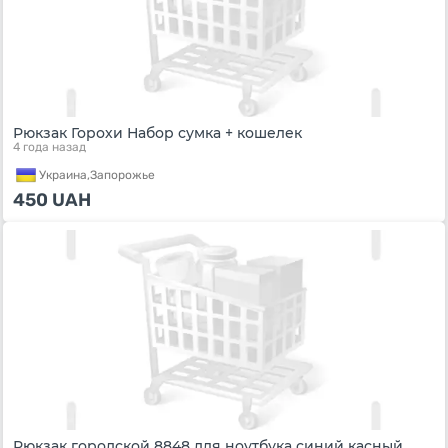
Рюкзак Горохи Набор сумка + кошелек
4 года назад
Украина,
Запорожье
450
UAH
Рюкзак городской 8848 для ноутбука синий касный