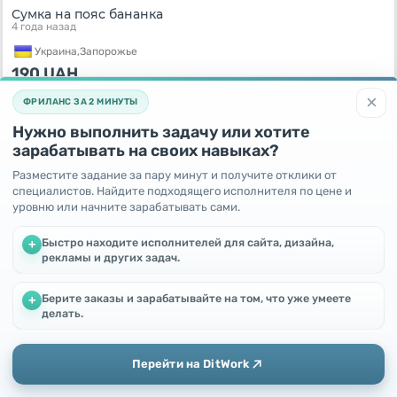
Сумка на пояс бананка
4 года назад
Украина,
Запорожье
190
UAH
×
ФРИЛАНС ЗА 2 МИНУТЫ
Нужно выполнить задачу или хотите
зарабатывать на своих навыках?
Разместите задание за пару минут и получите отклики от
специалистов. Найдите подходящего исполнителя по цене и
уровню или начните зарабатывать сами.
Быстро находите исполнителей для сайта, дизайна,
+
рекламы и других задач.
РЮКЗАК С КАРМАНОМ LONSDALE
Берите заказы и зарабатывайте на том, что уже умеете
+
4 года назад
Мы используем файлы cookie, чтобы улучшить работу и
делать.
повысить эффективность сайта
Украина,
Киев
Продолжая пользоваться этим сайтом, Вы соглашаетесь с
476
UAH
использованием файлов cookie.
Перейти на DitWork
Окей! Понятно
Добавить
Главная
Сообщения
Профиль