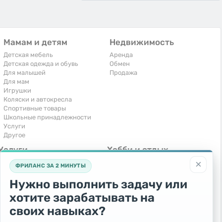
Мамам и детям
Недвижимость
Детская мебель
Аренда
Детская одежда и обувь
Обмен
Для малышей
Продажа
Для мам
Игрушки
Коляски и автокресла
Спортивные товары
Школьные принадлежности
Услуги
Другое
Услуги
Хобби и отдых
×
Компьютеры, интернет
Книги и журналы
ФРИЛАНС ЗА 2 МИНУТЫ
Обучение и репетиторство
Музыкальные инструменты
Перевозки и транспорт
Охота и рыбалка
Нужно выполнить задачу или
Праздники и мероприятия
Спорт и отдых
хотите зарабатывать на
Ремонт и установка техники
Другое
Сиделки, горничные
своих навыках?
Строительство и ремонт