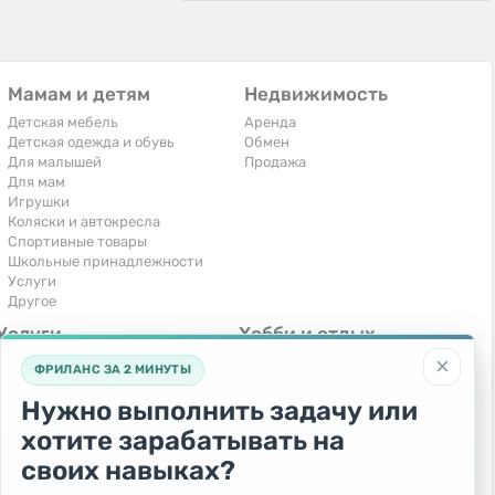
Мамам и детям
Недвижимость
Детская мебель
Аренда
Детская одежда и обувь
Обмен
Для малышей
Продажа
Для мам
Игрушки
Коляски и автокресла
Спортивные товары
Школьные принадлежности
Услуги
Другое
Услуги
Хобби и отдых
×
Компьютеры, интернет
Книги и журналы
ФРИЛАНС ЗА 2 МИНУТЫ
Обучение и репетиторство
Музыкальные инструменты
Перевозки и транспорт
Охота и рыбалка
Нужно выполнить задачу или
Праздники и мероприятия
Спорт и отдых
хотите зарабатывать на
Ремонт и установка техники
Другое
Сиделки, горничные
своих навыках?
Строительство и ремонт