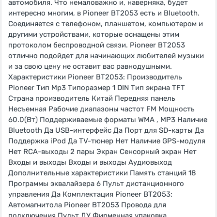
автомобиля. Что немаловажно и, наверняка, будет
интересно многим, в Pioneer BT2053 есть и Bluetooth.
Соединяется с телефоном, планшетом, компьютером и
другими устройствами, которые оснащены этим
протоколом беспроводной связи. Pioneer BT2053
отлично подойдет для начинающих любителей музыки
и за свою цену не оставит вас равнодушными.
Характеристики Pioneer BT2053: Производитель
Pioneer Тип Mp3 Типоразмер 1 DIN Тип экрана TFT
Страна производитель Китай Передняя панель
Несъемная Рабочие диапазоны частот FM Мощность
60.0(Вт) Поддерживаемые форматы WMA , MP3 Наличие
Bluetooth Да USB-интерфейс Да Порт для SD-карты Да
Поддержка iPod Да TV-тюнер Нет Наличие GPS-модуля
Нет RCA-выходы 2 пары Экран Сенсорный экран Нет
Входы и выходы Входы и выходы Аудиовыход
Дополнительные характеристики Память станций 18
Программы эквалайзера 6 Пульт дистанционного
управления Да Комплектация Pioneer BT2053:
Автомагнитола Pioneer BT2053 Провода для
подключения Пульт ДУ Фирменная упаковка