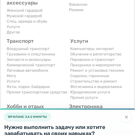
аксессуары
Вакансии
Резюме
Женский гардероб
Мужской гардероб
Спец. одежда и обувь
Услуги
Другое
Транспорт
Услуги
Воздушный транспорт
Компьютеры, интернет
Грузовики и спецтехника
Обучение и репетиторство
Запчасти и аксессуары
Перевозки и транспорт
Коммерческий транспорт
Праздники и мероприятия
Легковые автомобили
Ремонт и установка техники
Мото
Сиделки, горничные
Услуги
Строительство и ремонт
Яхты, лодки, байдарки
Фотосъемка и видеосъемка
Прочие транспортные средства
Юридические услуги
Прочие услуги
Хобби и отдых
Электроника
Книги и журналы
Автомобильная техника
×
ФРИЛАНС ЗА 2 МИНУТЫ
Музыкальные инструменты
Аудио, видео, телевизоры
Охота и рыбалка
Компьютерная техника
Нужно выполнить задачу или хотите
Спорт и отдых
Приставки и видеоигры
зарабатывать на своих навыках?