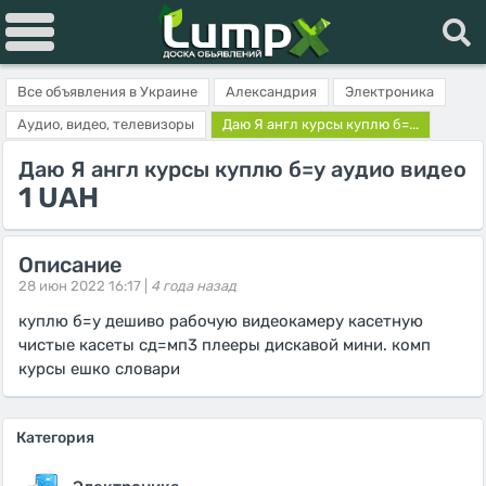
Все объявления в Украине
Александрия
Электроника
Аудио, видео, телевизоры
Даю Я англ курсы куплю б=...
Даю Я англ курсы куплю б=у аудио видео
1 UAH
Описание
28 июн 2022 16:17 |
4 года назад
куплю б=у дешиво рабочую видеокамеру касетную
чистые касеты сд=мп3 плееры дискавой мини. комп
курсы ешко словари
Категория