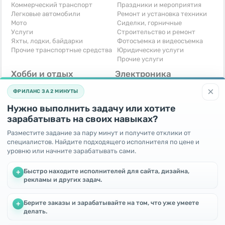
Коммерческий транспорт
Праздники и мероприятия
Легковые автомобили
Ремонт и установка техники
Мото
Сиделки, горничные
Услуги
Строительство и ремонт
Яхты, лодки, байдарки
Фотосъемка и видеосъемка
Прочие транспортные средства
Юридические услуги
Прочие услуги
Хобби и отдых
Электроника
Книги и журналы
Автомобильная техника
×
ФРИЛАНС ЗА 2 МИНУТЫ
Музыкальные инструменты
Аудио, видео, телевизоры
Охота и рыбалка
Компьютерная техника
Нужно выполнить задачу или хотите
Спорт и отдых
Приставки и видеоигры
зарабатывать на своих навыках?
Другое
Телефоны и связь
Услуги
Разместите задание за пару минут и получите отклики от
Фотоаппараты
специалистов. Найдите подходящего исполнителя по цене и
Другое
уровню или начните зарабатывать сами.
Для бизнеса
Бесплатно
Быстро находите исполнителей для сайта, дизайна,
+
Готовый бизнес
Отдам бесплатно
рекламы и других задач.
Оборудование для бизнеса
Поменяю - Обмен
Услуги
Приму в дар
Берите заказы и зарабатывайте на том, что уже умеете
+
Другое
Мы используем файлы cookie, чтобы улучшить работу и
делать.
повысить эффективность сайта
Продолжая пользоваться этим сайтом, Вы соглашаетесь с