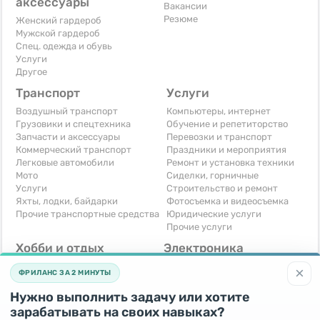
аксессуары
Вакансии
Резюме
Женский гардероб
Мужской гардероб
Спец. одежда и обувь
Услуги
Другое
Транспорт
Услуги
Воздушный транспорт
Компьютеры, интернет
Грузовики и спецтехника
Обучение и репетиторство
Запчасти и аксессуары
Перевозки и транспорт
Коммерческий транспорт
Праздники и мероприятия
Легковые автомобили
Ремонт и установка техники
Мото
Сиделки, горничные
Услуги
Строительство и ремонт
Яхты, лодки, байдарки
Фотосъемка и видеосъемка
Прочие транспортные средства
Юридические услуги
Прочие услуги
Хобби и отдых
Электроника
Книги и журналы
Автомобильная техника
×
ФРИЛАНС ЗА 2 МИНУТЫ
Музыкальные инструменты
Аудио, видео, телевизоры
Охота и рыбалка
Компьютерная техника
Нужно выполнить задачу или хотите
Спорт и отдых
Приставки и видеоигры
зарабатывать на своих навыках?
Другое
Телефоны и связь