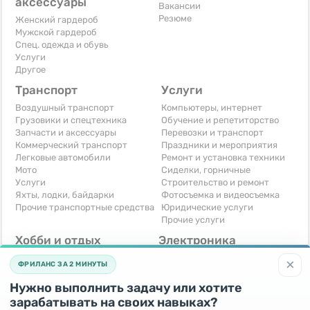
аксессуары
Вакансии
Резюме
Женский гардероб
Мужской гардероб
Спец. одежда и обувь
Услуги
Другое
Транспорт
Услуги
Воздушный транспорт
Компьютеры, интернет
Грузовики и спецтехника
Обучение и репетиторство
Запчасти и аксессуары
Перевозки и транспорт
Коммерческий транспорт
Праздники и мероприятия
Легковые автомобили
Ремонт и установка техники
Мото
Сиделки, горничные
Услуги
Строительство и ремонт
Яхты, лодки, байдарки
Фотосъемка и видеосъемка
Прочие транспортные средства
Юридические услуги
Прочие услуги
Хобби и отдых
Электроника
Книги и журналы
Автомобильная техника
×
ФРИЛАНС ЗА 2 МИНУТЫ
Музыкальные инструменты
Аудио, видео, телевизоры
Охота и рыбалка
Компьютерная техника
Нужно выполнить задачу или хотите
Спорт и отдых
Приставки и видеоигры
зарабатывать на своих навыках?
Другое
Телефоны и связь