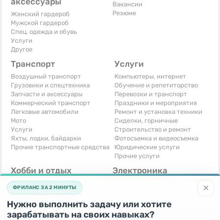
аксессуары
Вакансии
Резюме
Женский гардероб
Мужской гардероб
Спец. одежда и обувь
Услуги
Другое
Транспорт
Услуги
Воздушный транспорт
Компьютеры, интернет
Грузовики и спецтехника
Обучение и репетиторство
Запчасти и аксессуары
Перевозки и транспорт
Коммерческий транспорт
Праздники и мероприятия
Легковые автомобили
Ремонт и установка техники
Мото
Сиделки, горничные
Услуги
Строительство и ремонт
Яхты, лодки, байдарки
Фотосъемка и видеосъемка
Прочие транспортные средства
Юридические услуги
Прочие услуги
Хобби и отдых
Электроника
Книги и журналы
Автомобильная техника
×
ФРИЛАНС ЗА 2 МИНУТЫ
Музыкальные инструменты
Аудио, видео, телевизоры
Охота и рыбалка
Компьютерная техника
Нужно выполнить задачу или хотите
Спорт и отдых
Приставки и видеоигры
зарабатывать на своих навыках?
Другое
Телефоны и связь