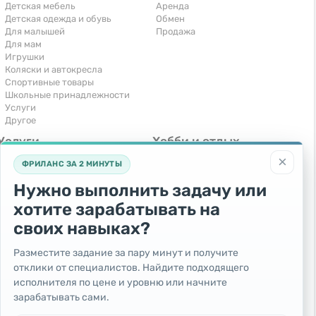
Детская мебель
Аренда
Детская одежда и обувь
Обмен
Для малышей
Продажа
Для мам
Игрушки
Коляски и автокресла
Спортивные товары
Школьные принадлежности
Услуги
Другое
Услуги
Хобби и отдых
×
Компьютеры, интернет
Книги и журналы
ФРИЛАНС ЗА 2 МИНУТЫ
Обучение и репетиторство
Музыкальные инструменты
Перевозки и транспорт
Охота и рыбалка
Нужно выполнить задачу или
Праздники и мероприятия
Спорт и отдых
хотите зарабатывать на
Ремонт и установка техники
Другое
Сиделки, горничные
своих навыках?
Строительство и ремонт
Фотосъемка и видеосъемка
Разместите задание за пару минут и получите
Юридические услуги
отклики от специалистов. Найдите подходящего
Прочие услуги
исполнителя по цене и уровню или начните
Бесплатно
зарабатывать сами.
Отдам бесплатно