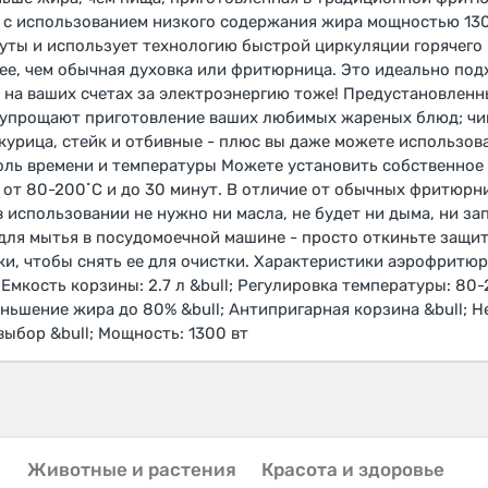
 с использованием низкого содержания жира мощностью 130
нуты и использует технологию быстрой циркуляции горячего 
ее, чем обычная духовка или фритюрница. Это идеально под
 на ваших счетах за электроэнергию тоже! Предустановлен
упрощают приготовление ваших любимых жареных блюд; чип
, курица, стейк и отбивные - плюс вы даже можете использо
оль времени и температуры Можете установить собственное
 от 80-200˚C и до 30 минут. В отличие от обычных фритюр
использовании не нужно ни масла, не будет ни дыма, ни зап
для мытья в посудомоечной машине - просто откиньте защи
и, чтобы снять ее для очистки. Характеристики аэрофритю
l; Емкость корзины: 2.7 л &bull; Регулировка температуры: 80-
еньшение жира до 80% &bull; Антипригарная корзина &bull; 
 выбор &bull; Мощность: 1300 вт
Животные и растения
Красота и здоровье