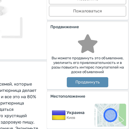
Пожаловаться
Продвижение
Вы можете продвинуть это объявление,
увеличить его привлекательность и в
разы повысить интерес покупателей на
доске объявлений
Продвинуть
семей, которые
ритюрница делает
Местоположение
и все это на 80%
фритюрница
даться
Украина
го хрустящей
Киев
е здоровую пищу,
юрнице. Экономьте