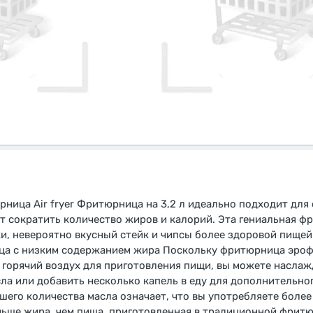
ица Air fryer Фритюрница на 3,2 л идеально подходит для 
т сократить количество жиров и калорий. Эта гениальная ф
и, невероятно вкусный стейк и чипсы более здоровой пищей 
ца с низким содержанием жира Поскольку фритюрница эро
горячий воздух для приготовления пищи, вы можете наслаж
ла или добавить несколько капель в еду для дополнительно
шего количества масла означает, что вы употребляете боле
ьше жира, чем пища, приготовленная в традиционной фрит