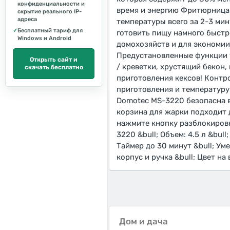
конфиденциальности и
время и энергию Фритюрница
скрытие реального IP-
адреса
температуры всего за 2-3 ми
✓
Бесплатный тариф для
готовить пищу намного быстр
Windows и Android
домохозяйств и для экономии
Предустановленные функции 
Открыть сайт и
/ креветки, хрустящий бекон
скачать бесплатно
приготовления кексов! Контр
приготовления и температуру
Domotec MS-3220 безопасна в 
корзина для жарки подходит 
нажмите кнопку разблокировк
3220 &bull; Объем: 4.5 л &bul
Таймер до 30 минут &bull; Ум
корпус и ручка &bull; Цвет на
Дом и дача