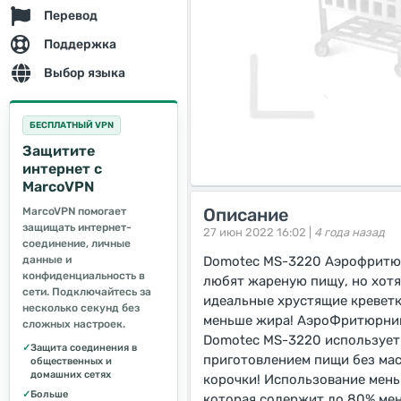
Перевод
Поддержка
Выбор языка
БЕСПЛАТНЫЙ VPN
Защитите
интернет с
MarcoVPN
Описание
MarcoVPN помогает
защищать интернет-
27 июн 2022 16:02 |
4 года назад
соединение, личные
данные и
Domotec MS-3220 Аэрофритюрн
конфиденциальность в
любят жареную пищу, но хотя
сети. Подключайтесь за
идеальные хрустящие креветк
несколько секунд без
меньше жира! АэроФритюрни
сложных настроек.
Domotec MS-3220 использует 
✓
Защита соединения в
приготовлением пищи без мас
общественных и
домашних сетях
корочки! Использование мень
✓
Больше
которая содержит до 80% мен