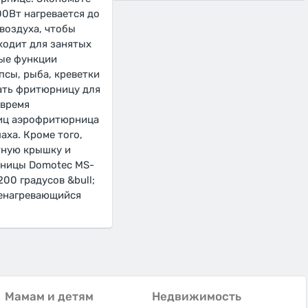
0Вт нагревается до
воздуха, чтобы
ходит для занятых
ные функции
сы, рыба, креветки
вать фритюрницу для
 время
ниц аэрофритюрница
аха. Кроме того,
тную крышку и
рницы Domotec MS-
200 градусов &bull;
Ненагревающийся
Мамам и детям
Недвижимость