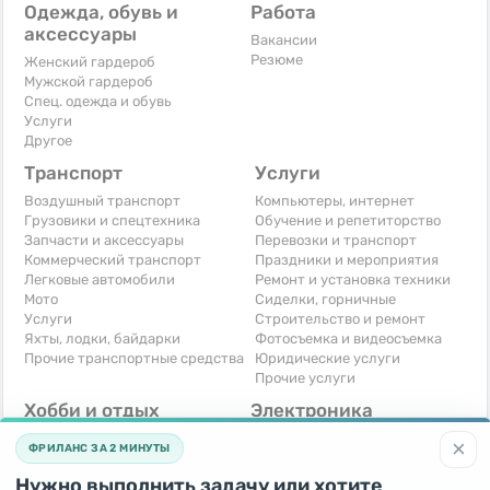
Одежда, обувь и
Работа
аксессуары
Вакансии
Резюме
Женский гардероб
Мужской гардероб
Спец. одежда и обувь
Услуги
Другое
Транспорт
Услуги
Воздушный транспорт
Компьютеры, интернет
Грузовики и спецтехника
Обучение и репетиторство
Запчасти и аксессуары
Перевозки и транспорт
Коммерческий транспорт
Праздники и мероприятия
Легковые автомобили
Ремонт и установка техники
Мото
Сиделки, горничные
Услуги
Строительство и ремонт
Яхты, лодки, байдарки
Фотосъемка и видеосъемка
Прочие транспортные средства
Юридические услуги
Прочие услуги
Хобби и отдых
Электроника
Книги и журналы
Автомобильная техника
×
ФРИЛАНС ЗА 2 МИНУТЫ
Музыкальные инструменты
Аудио, видео, телевизоры
Охота и рыбалка
Компьютерная техника
Нужно выполнить задачу или хотите