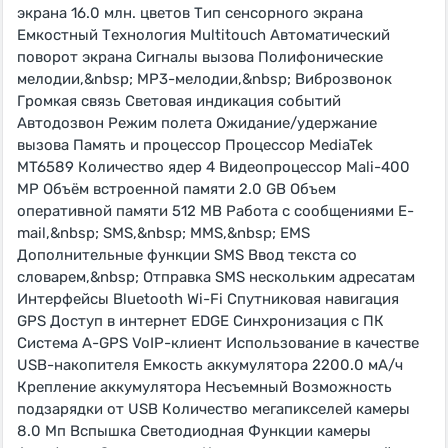
экрана 16.0 млн. цветов Тип сенсорного экрана
Емкостный Технология Multitouch Автоматический
поворот экрана Сигналы вызова Полифонические
мелодии,&nbsp; MP3-мелодии,&nbsp; Виброзвонок
Громкая связь Световая индикация событий
Автодозвон Режим полета Ожидание/удержание
вызова Память и процессор Процессор MediaTek
MT6589 Количество ядер 4 Видеопроцессор Mali-400
MP Объём встроенной памяти 2.0 GB Объем
оперативной памяти 512 MB Работа с сообщениями E-
mail,&nbsp; SMS,&nbsp; MMS,&nbsp; EMS
Дополнительные функции SMS Ввод текста со
словарем,&nbsp; Отправка SMS нескольким адресатам
Интерфейсы Bluetooth Wi-Fi Спутниковая навигация
GPS Доступ в интернет EDGE Синхронизация с ПК
Система A-GPS VoIP-клиент Использование в качестве
USB-накопителя Емкость аккумулятора 2200.0 мА/ч
Крепление аккумулятора Несъемный Возможность
подзарядки от USB Количество мегапикселей камеры
8.0 Мп Вспышка Светодиодная Функции камеры