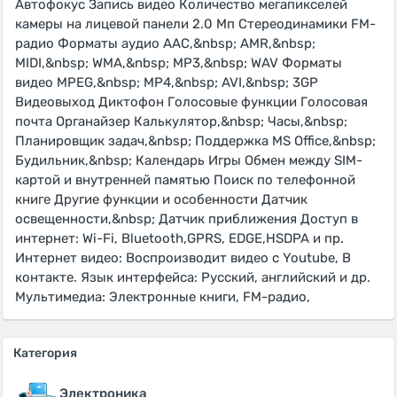
Автофокус Запись видео Количество мегапикселей
камеры на лицевой панели 2.0 Мп Стереодинамики FM-
радио Форматы аудио AAC,&nbsp; AMR,&nbsp;
MIDI,&nbsp; WMA,&nbsp; MP3,&nbsp; WAV Форматы
видео MPEG,&nbsp; MP4,&nbsp; AVI,&nbsp; 3GP
Видеовыход Диктофон Голосовые функции Голосовая
почта Органайзер Калькулятор,&nbsp; Часы,&nbsp;
Планировщик задач,&nbsp; Поддержка MS Office,&nbsp;
Будильник,&nbsp; Календарь Игры Обмен между SIM-
картой и внутренней памятью Поиск по телефонной
книге Другие функции и особенности Датчик
освещенности,&nbsp; Датчик приближения Доступ в
интернет: Wi-Fi, Bluetooth,GPRS, EDGE,НSDPA и пр.
Интернет видео: Воспроизводит видео с Youtube, В
контакте. Язык интерфейса: Русский, английский и др.
Мультимедиа: Электронные книги, FM-радио,
Категория
Электроника