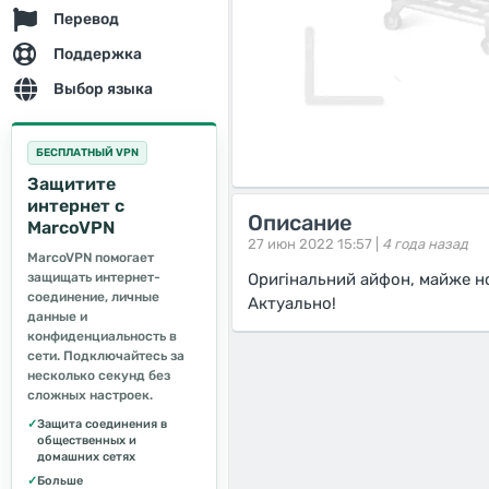
Перевод
Поддержка
Выбор языка
БЕСПЛАТНЫЙ VPN
Защитите
интернет с
Описание
MarcoVPN
27 июн 2022 15:57 |
4 года назад
MarcoVPN помогает
защищать интернет-
Оригінальний айфон, майже но
соединение, личные
Актуально!
данные и
конфиденциальность в
сети. Подключайтесь за
несколько секунд без
сложных настроек.
✓
Защита соединения в
общественных и
домашних сетях
✓
Больше