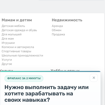
Мамам и детям
Недвижимость
Детская мебель
Аренда
Детская одежда и обувь
Обмен
Для малышей
Продажа
Для мам
Игрушки
Коляски и автокресла
Спортивные товары
Школьные принадлежности
Услуги
Другое
Услуги
Хобби и отдых
×
Компьютеры, интернет
Книги и журналы
ФРИЛАНС ЗА 2 МИНУТЫ
Обучение и репетиторство
Музыкальные инструменты
Перевозки и транспорт
Охота и рыбалка
Нужно выполнить задачу или
Праздники и мероприятия
Спорт и отдых
хотите зарабатывать на
Ремонт и установка техники
Другое
Сиделки, горничные
своих навыках?
Строительство и ремонт