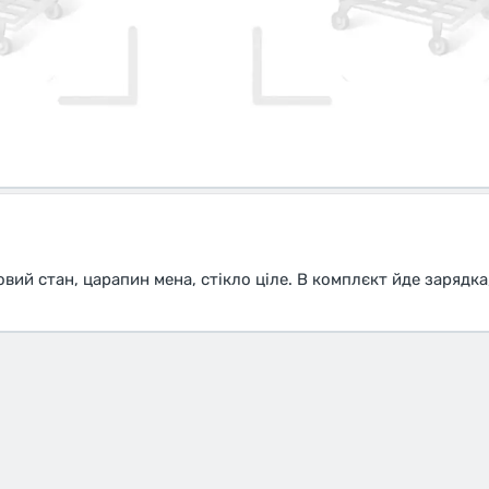
вий стан, царапин мена, стікло ціле. В комплєкт йде зарядка