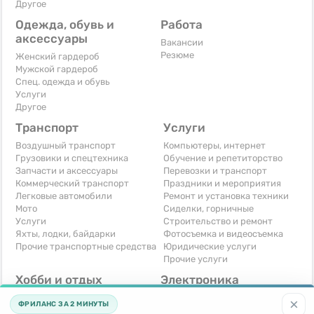
Другое
Одежда, обувь и
Работа
аксессуары
Вакансии
Резюме
Женский гардероб
Мужской гардероб
Спец. одежда и обувь
Услуги
Другое
Транспорт
Услуги
Воздушный транспорт
Компьютеры, интернет
Грузовики и спецтехника
Обучение и репетиторство
Запчасти и аксессуары
Перевозки и транспорт
Коммерческий транспорт
Праздники и мероприятия
Легковые автомобили
Ремонт и установка техники
Мото
Сиделки, горничные
Услуги
Строительство и ремонт
Яхты, лодки, байдарки
Фотосъемка и видеосъемка
Прочие транспортные средства
Юридические услуги
Прочие услуги
Хобби и отдых
Электроника
Книги и журналы
Автомобильная техника
×
ФРИЛАНС ЗА 2 МИНУТЫ
Музыкальные инструменты
Аудио, видео, телевизоры