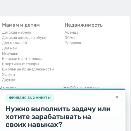
Мамам и детям
Недвижимость
Детская мебель
Аренда
Детская одежда и обувь
Обмен
Для малышей
Продажа
Для мам
Игрушки
Коляски и автокресла
Спортивные товары
Школьные принадлежности
Услуги
Другое
Услуги
Хобби и отдых
×
Компьютеры, интернет
Книги и журналы
ФРИЛАНС ЗА 2 МИНУТЫ
Обучение и репетиторство
Музыкальные инструменты
Перевозки и транспорт
Охота и рыбалка
Нужно выполнить задачу или
Праздники и мероприятия
Спорт и отдых
хотите зарабатывать на
Ремонт и установка техники
Другое
Сиделки, горничные
своих навыках?
Строительство и ремонт