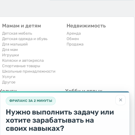
Мамам и детям
Недвижимость
Детская мебель
Аренда
Детская одежда и обувь
Обмен
Для малышей
Продажа
Для мам
Игрушки
Коляски и автокресла
Спортивные товары
Школьные принадлежности
Услуги
Другое
Услуги
Хобби и отдых
×
Компьютеры, интернет
Книги и журналы
ФРИЛАНС ЗА 2 МИНУТЫ
Обучение и репетиторство
Музыкальные инструменты
Перевозки и транспорт
Охота и рыбалка
Нужно выполнить задачу или
Праздники и мероприятия
Спорт и отдых
хотите зарабатывать на
Ремонт и установка техники
Другое
Сиделки, горничные
своих навыках?
Строительство и ремонт