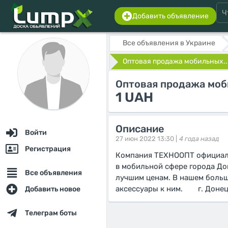
Добавить объявление
Все объявления в Украине
Оптовая продажа мобильных..
Оптовая продажа моб
1 UAH
Описание
Войти
27 июн 2022 13:30 |
4 года назад
Регистрация
Компания ТЕХНООПТ официаль
в мобильной сфере города До
Все объявления
лучшим ценам. В нашем боль
аксессуары к ним.⠀ ⠀ г. Донец
Добавить новое
Телеграм боты