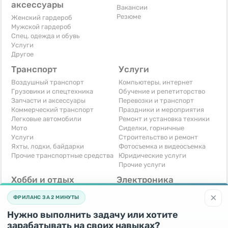
аксессуары
Вакансии
Резюме
Женский гардероб
Мужской гардероб
Спец. одежда и обувь
Услуги
Другое
Транспорт
Услуги
Воздушный транспорт
Компьютеры, интернет
Грузовики и спецтехника
Обучение и репетиторство
Запчасти и аксессуары
Перевозки и транспорт
Коммерческий транспорт
Праздники и мероприятия
Легковые автомобили
Ремонт и установка техники
Мото
Сиделки, горничные
Услуги
Строительство и ремонт
Яхты, лодки, байдарки
Фотосъемка и видеосъемка
Прочие транспортные средства
Юридические услуги
Прочие услуги
Хобби и отдых
Электроника
Книги и журналы
Автомобильная техника
×
ФРИЛАНС ЗА 2 МИНУТЫ
Музыкальные инструменты
Аудио, видео, телевизоры
Охота и рыбалка
Компьютерная техника
Нужно выполнить задачу или хотите
Спорт и отдых
Приставки и видеоигры
зарабатывать на своих навыках?