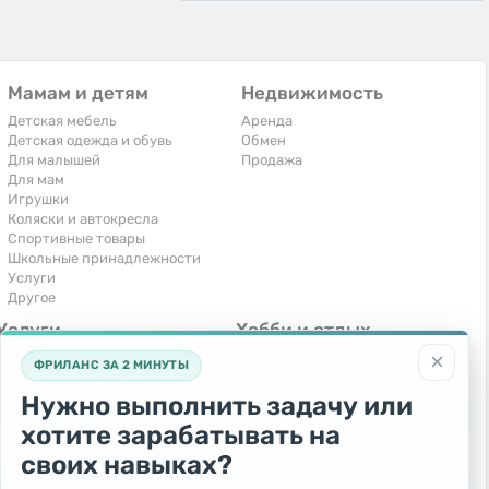
Мамам и детям
Недвижимость
Детская мебель
Аренда
Детская одежда и обувь
Обмен
Для малышей
Продажа
Для мам
Игрушки
Коляски и автокресла
Спортивные товары
Школьные принадлежности
Услуги
Другое
Услуги
Хобби и отдых
×
Компьютеры, интернет
Книги и журналы
ФРИЛАНС ЗА 2 МИНУТЫ
Обучение и репетиторство
Музыкальные инструменты
Перевозки и транспорт
Охота и рыбалка
Нужно выполнить задачу или
Праздники и мероприятия
Спорт и отдых
хотите зарабатывать на
Ремонт и установка техники
Другое
Сиделки, горничные
своих навыках?
Строительство и ремонт