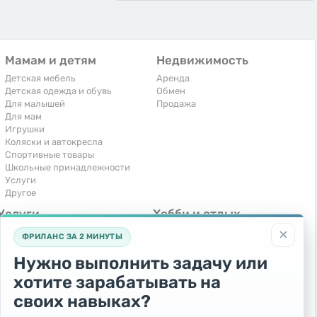
Мамам и детям
Недвижимость
Детская мебель
Аренда
Детская одежда и обувь
Обмен
Для малышей
Продажа
Для мам
Игрушки
Коляски и автокресла
Спортивные товары
Школьные принадлежности
Услуги
Другое
Услуги
Хобби и отдых
×
Компьютеры, интернет
Книги и журналы
ФРИЛАНС ЗА 2 МИНУТЫ
Обучение и репетиторство
Музыкальные инструменты
Перевозки и транспорт
Охота и рыбалка
Нужно выполнить задачу или
Праздники и мероприятия
Спорт и отдых
хотите зарабатывать на
Ремонт и установка техники
Другое
Сиделки, горничные
своих навыках?
Строительство и ремонт