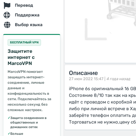
Перевод
Поддержка
Выбор языка
БЕСПЛАТНЫЙ VPN
Защитите
интернет с
MarcoVPN
Описание
MarcoVPN помогает
защищать интернет-
27 июн 2022 15:47 |
4 года назад
соединение, личные
данные и
iPhone 6s оригинальный 16 G
конфиденциальность в
Состояние 8/10 так как на к
сети. Подключайтесь за
идёт с проводом с коробкой 
несколько секунд без
либо при личной встрече в Ха
сложных настроек.
заберёте телефон оплатить д
✓
Защита соединения в
Торговаться не нужно,цену с
общественных и
домашних сетях
✓
Больше