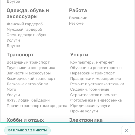
Другое
Одежда, обувь и
Работа
аксессуары
Вакансии
Резюме
Женский гардероб
Мужской гардероб
Спец. одежда и обувь
Услуги
Другое
Транспорт
Услуги
Воздушный транспорт
Компьютеры, интернет
Грузовики и спецтехника
Обучение и репетиторство
Запчасти и аксессуары
Перевозки и транспорт
Коммерческий транспорт
Праздники и мероприятия
Легковые автомобили
Ремонт и установка техники
Мото
Сиделки, горничные
Услуги
Строительство и ремонт
Яхты, лодки, байдарки
Фотосъемка и видеосъемка
Прочие транспортные средства
Юридические услуги
Прочие услуги
Хобби и отдых
Электроника
Книги и журналы
Автомобильная техника
×
ФРИЛАНС ЗА 2 МИНУТЫ
Музыкальные инструменты
Аудио, видео, телевизоры