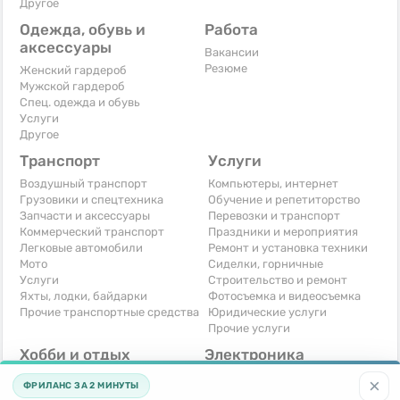
Другое
Одежда, обувь и
Работа
аксессуары
Вакансии
Резюме
Женский гардероб
Мужской гардероб
Спец. одежда и обувь
Услуги
Другое
Транспорт
Услуги
Воздушный транспорт
Компьютеры, интернет
Грузовики и спецтехника
Обучение и репетиторство
Запчасти и аксессуары
Перевозки и транспорт
Коммерческий транспорт
Праздники и мероприятия
Легковые автомобили
Ремонт и установка техники
Мото
Сиделки, горничные
Услуги
Строительство и ремонт
Яхты, лодки, байдарки
Фотосъемка и видеосъемка
Прочие транспортные средства
Юридические услуги
Прочие услуги
Хобби и отдых
Электроника
Книги и журналы
Автомобильная техника
×
ФРИЛАНС ЗА 2 МИНУТЫ
Музыкальные инструменты
Аудио, видео, телевизоры