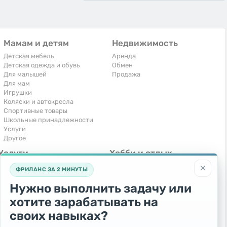
Мамам и детям
Недвижимость
Детская мебель
Аренда
Детская одежда и обувь
Обмен
Для малышей
Продажа
Для мам
Игрушки
Коляски и автокресла
Спортивные товары
Школьные принадлежности
Услуги
Другое
Услуги
Хобби и отдых
×
Компьютеры, интернет
Книги и журналы
ФРИЛАНС ЗА 2 МИНУТЫ
Обучение и репетиторство
Музыкальные инструменты
Перевозки и транспорт
Охота и рыбалка
Нужно выполнить задачу или
Праздники и мероприятия
Спорт и отдых
хотите зарабатывать на
Ремонт и установка техники
Другое
Сиделки, горничные
своих навыках?
Строительство и ремонт