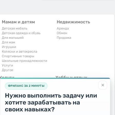
Мамам и детям
Недвижимость
Детская мебель
Аренда
Детская одежда и обувь
Обмен
Для малышей
Продажа
Для мам
Игрушки
Коляски и автокресла
Спортивные товары
Школьные принадлежности
Услуги
Другое
Услуги
Хобби и отдых
×
Компьютеры, интернет
Книги и журналы
ФРИЛАНС ЗА 2 МИНУТЫ
Обучение и репетиторство
Музыкальные инструменты
Перевозки и транспорт
Охота и рыбалка
Нужно выполнить задачу или
Праздники и мероприятия
Спорт и отдых
хотите зарабатывать на
Ремонт и установка техники
Другое
Сиделки, горничные
своих навыках?
Строительство и ремонт