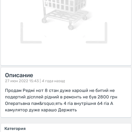
Описание
27 июн 2022 15:43 |
4 года назад
Продам Редмі нот 8 стан дуже харошй не битий не
подертий дісплей рідний в ремонть не був 2800 грн
Оператьвна пам&rsquo;ять 4 гіа внутрішня 64 гіа А
камулятор дуже харашо Держеть
Категория