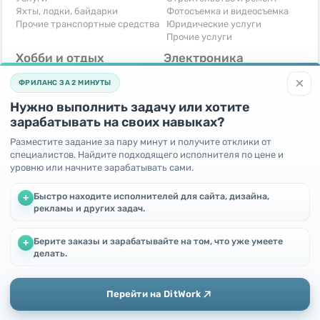
Яхты, лодки, байдарки
Фотосъемка и видеосъемка
Прочие транспортные средства
Юридические услуги
Прочие услуги
Хобби и отдых
Электроника
Книги и журналы
Автомобильная техника
×
ФРИЛАНС ЗА 2 МИНУТЫ
Музыкальные инструменты
Аудио, видео, телевизоры
Охота и рыбалка
Компьютерная техника
Нужно выполнить задачу или хотите
Спорт и отдых
Приставки и видеоигры
зарабатывать на своих навыках?
Другое
Телефоны и связь
Услуги
Разместите задание за пару минут и получите отклики от
Фотоаппараты
специалистов. Найдите подходящего исполнителя по цене и
Другое
уровню или начните зарабатывать сами.
Для бизнеса
Бесплатно
Быстро находите исполнителей для сайта, дизайна,
+
Готовый бизнес
Отдам бесплатно
рекламы и других задач.
Оборудование для бизнеса
Поменяю - Обмен
Услуги
Приму в дар
Берите заказы и зарабатывайте на том, что уже умеете
+
Другое
Мы используем файлы cookie, чтобы улучшить работу и
делать.
повысить эффективность сайта
Продолжая пользоваться этим сайтом, Вы соглашаетесь с
использованием файлов cookie.
Перейти на DitWork
Окей! Понятно
Добавить
Главная
Сообщения
Позвонить