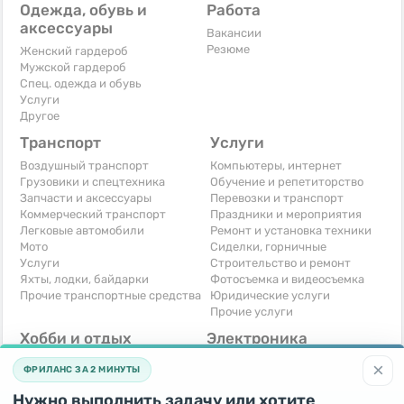
Одежда, обувь и
Работа
аксессуары
Вакансии
Резюме
Женский гардероб
Мужской гардероб
Спец. одежда и обувь
Услуги
Другое
Транспорт
Услуги
Воздушный транспорт
Компьютеры, интернет
Грузовики и спецтехника
Обучение и репетиторство
Запчасти и аксессуары
Перевозки и транспорт
Коммерческий транспорт
Праздники и мероприятия
Легковые автомобили
Ремонт и установка техники
Мото
Сиделки, горничные
Услуги
Строительство и ремонт
Яхты, лодки, байдарки
Фотосъемка и видеосъемка
Прочие транспортные средства
Юридические услуги
Прочие услуги
Хобби и отдых
Электроника
Книги и журналы
Автомобильная техника
×
ФРИЛАНС ЗА 2 МИНУТЫ
Музыкальные инструменты
Аудио, видео, телевизоры
Охота и рыбалка
Компьютерная техника
Нужно выполнить задачу или хотите