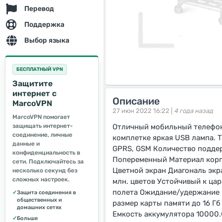
Перевод
Поддержка
Выбор языка
БЕСПЛАТНЫЙ VPN
Защитите
интернет с
Описание
MarcoVPN
27 июн 2022 16:22 |
4 года назад
MarcoVPN помогает
защищать интернет-
Отличный мобильный телефон 
соединение, личные
комплетке яркая USB лампа.
данные и
GPRS, GSM Количество подде
конфиденциальность в
Попеременный Материал корпу
сети. Подключайтесь за
Цветной экран Диагональ экр
несколько секунд без
сложных настроек.
млн. цветов Устойчивый к ца
полета Ожидание/удержание 
✓
Защита соединения в
общественных и
размер карты памяти до 16 Г
домашних сетях
Емкость аккумулятора 10000
✓
Больше