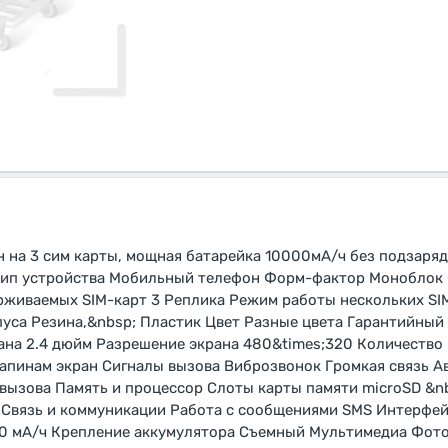
на 3 сим карты, мощная батарейка 10000мА/ч без подзаряд
 Тип устройства Мобильный телефон Форм-фактор Моноблок 
рживаемых SIM-карт 3 Реплика Режим работы нескольких SI
са Резина,&nbsp; Пластик Цвет Разные цвета Гарантийный с
ана 2.4 дюйм Разрешение экрана 480&times;320 Количество 
рапинам экран Сигналы вызова Виброзвонок Громкая связь 
вызова Память и процессор Слоты карты памяти microSD &n
б Связь и коммуникации Работа с сообщениями SMS Интерфей
.0 мА/ч Крепление аккумулятора Съемный Мультимедиа Фот