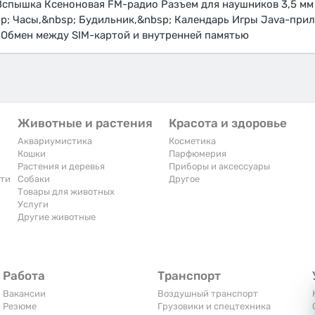
 Вспышка Ксеноновая FM-радио Разъем для наушников 3,5 м
p; Часы,&nbsp; Будильник,&nbsp; Календарь Игры Java-при
 Обмен между SIM-картой и внутренней памятью
Животные и растения
Красота и здоровье
Аквариумистика
Косметика
Кошки
Парфюмерия
Растения и деревья
Приборы и аксессуары
сти
Собаки
Другое
Товары для животных
Услуги
Другие животные
Работа
Транспорт
Вакансии
Воздушный транспорт
Резюме
Грузовики и спецтехника