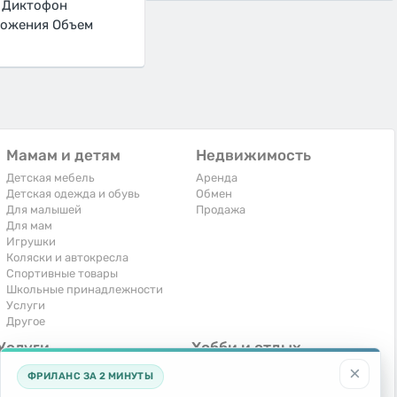
м Диктофон
ложения Объем
Мамам и детям
Недвижимость
Детская мебель
Аренда
Детская одежда и обувь
Обмен
Для малышей
Продажа
Для мам
Игрушки
Коляски и автокресла
Спортивные товары
Школьные принадлежности
Услуги
Другое
Услуги
Хобби и отдых
×
Компьютеры, интернет
Книги и журналы
ФРИЛАНС ЗА 2 МИНУТЫ
Обучение и репетиторство
Музыкальные инструменты