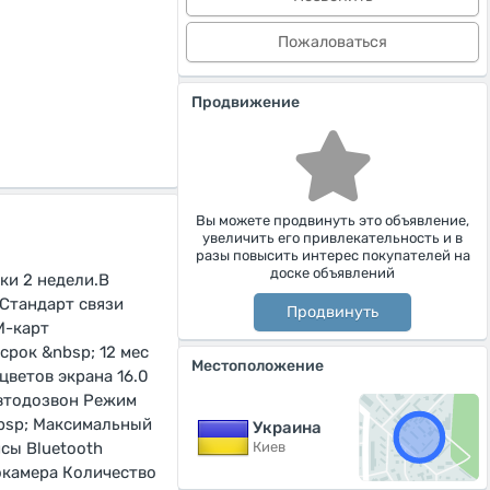
Пожаловаться
Продвижение
Вы можете продвинуть это объявление,
увеличить его привлекательность и в
разы повысить интерес покупателей на
доске объявлений
ки 2 недели.В
Стандарт связи
Продвинуть
M-карт
рок &nbsp; 12 мес
Местоположение
цветов экрана 16.0
Автодозвон Режим
bsp; Максимальный
Украина
Киев
сы Bluetooth
окамера Количество