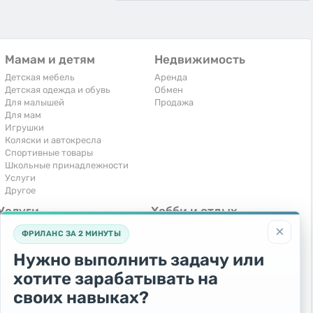
Мамам и детям
Недвижимость
Детская мебель
Аренда
Детская одежда и обувь
Обмен
Для малышей
Продажа
Для мам
Игрушки
Коляски и автокресла
Спортивные товары
Школьные принадлежности
Услуги
Другое
Услуги
Хобби и отдых
×
Компьютеры, интернет
Книги и журналы
ФРИЛАНС ЗА 2 МИНУТЫ
Обучение и репетиторство
Музыкальные инструменты
Перевозки и транспорт
Охота и рыбалка
Нужно выполнить задачу или
Праздники и мероприятия
Спорт и отдых
хотите зарабатывать на
Ремонт и установка техники
Другое
Сиделки, горничные
своих навыках?
Строительство и ремонт