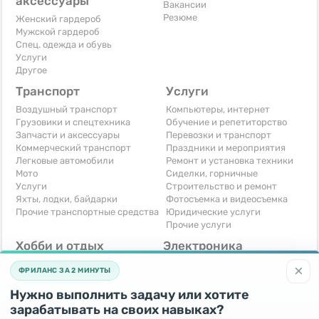
аксессуары
Вакансии
Резюме
Женский гардероб
Мужской гардероб
Спец. одежда и обувь
Услуги
Другое
Транспорт
Услуги
Воздушный транспорт
Компьютеры, интернет
Грузовики и спецтехника
Обучение и репетиторство
Запчасти и аксессуары
Перевозки и транспорт
Коммерческий транспорт
Праздники и мероприятия
Легковые автомобили
Ремонт и установка техники
Мото
Сиделки, горничные
Услуги
Строительство и ремонт
Яхты, лодки, байдарки
Фотосъемка и видеосъемка
Прочие транспортные средства
Юридические услуги
Прочие услуги
Хобби и отдых
Электроника
Книги и журналы
Автомобильная техника
×
ФРИЛАНС ЗА 2 МИНУТЫ
Музыкальные инструменты
Аудио, видео, телевизоры
Охота и рыбалка
Компьютерная техника
Нужно выполнить задачу или хотите
Спорт и отдых
Приставки и видеоигры
зарабатывать на своих навыках?
Другое
Телефоны и связь