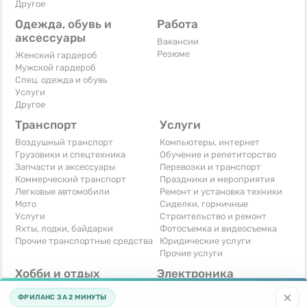
Другое
Одежда, обувь и
Работа
аксессуары
Вакансии
Резюме
Женский гардероб
Мужской гардероб
Спец. одежда и обувь
Услуги
Другое
Транспорт
Услуги
Воздушный транспорт
Компьютеры, интернет
Грузовики и спецтехника
Обучение и репетиторство
Запчасти и аксессуары
Перевозки и транспорт
Коммерческий транспорт
Праздники и мероприятия
Легковые автомобили
Ремонт и установка техники
Мото
Сиделки, горничные
Услуги
Строительство и ремонт
Яхты, лодки, байдарки
Фотосъемка и видеосъемка
Прочие транспортные средства
Юридические услуги
Прочие услуги
Хобби и отдых
Электроника
Книги и журналы
Автомобильная техника
×
ФРИЛАНС ЗА 2 МИНУТЫ
Музыкальные инструменты
Аудио, видео, телевизоры