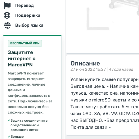
Перевод
Поддержка
Выбор языка
БЕСПЛАТНЫЙ VPN
Защитите
интернет с
Описание
MarcoVPN
27 июн 2022 16:27 |
4 года назад
MarcoVPN помогает
защищать интернет-
Успей купить ​самые популя
соединение, личные
Выгодная цена; - Наличие кам
данные и
пульса, качество сна, напоми
конфиденциальность в
музыки с microSD-карты и со 
сети. Подключайтесь за
Также могут работать без тел
несколько секунд без
сложных настроек.
часы Q90, X6, V8, V9, GD19,
нас ВЫГОДНО. -Без предоплаты
✓
Защита соединения в
общественных и
Почта для связи -
домашних сетях
✓
Больше