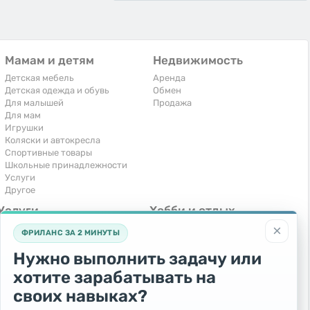
Мамам и детям
Недвижимость
Детская мебель
Аренда
Детская одежда и обувь
Обмен
Для малышей
Продажа
Для мам
Игрушки
Коляски и автокресла
Спортивные товары
Школьные принадлежности
Услуги
Другое
Услуги
Хобби и отдых
×
Компьютеры, интернет
Книги и журналы
ФРИЛАНС ЗА 2 МИНУТЫ
Обучение и репетиторство
Музыкальные инструменты
Перевозки и транспорт
Охота и рыбалка
Нужно выполнить задачу или
Праздники и мероприятия
Спорт и отдых
хотите зарабатывать на
Ремонт и установка техники
Другое
Сиделки, горничные
своих навыках?
Строительство и ремонт