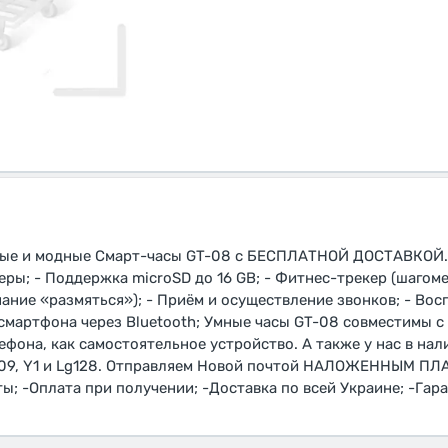
рные и модные Смарт-часы GT-08 с БЕСПЛАТНОЙ ДОСТАВКОЙ.
еры; - Поддержка microSD до 16 GB; - Фитнес-трекер (шагом
нание «размяться»); - Приём и осуществление звонков; - Во
смартфона через Bluetooth; Умные часы GT-08 совместимы с 
ефона, как самостоятельное устройство. А также у нас в нал
 DZ09, Y1 и Lg128. Отправляем Новой почтой НАЛОЖЕННЫМ П
; -Оплата при получении; -Доставка по всей Украине; -Гара