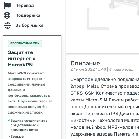
Перевод
Поддержка
Выбор языка
БЕСПЛАТНЫЙ VPN
Защитите
интернет с
Описание
MarcoVPN
27 июн 2022 16:40 |
4 года назад
MarcoVPN помогает
защищать интернет-
Смартфон идеально подключае
соединение, личные
&nbsp; Meizu Страна произв
данные и
GPRS, GSM Количество поддер
конфиденциальность в
карты Micro-SIM Режим работ
сети. Подключайтесь за
цвета Дополнительный сервис
несколько секунд без
сложных настроек.
экран Тип экрана IPS Диагона
Емкостный Технология Multit
✓
Защита соединения в
общественных и
мелодии,&nbsp; MP3-мелодии
домашних сетях
удержание вызова Память и п
✓
Больше