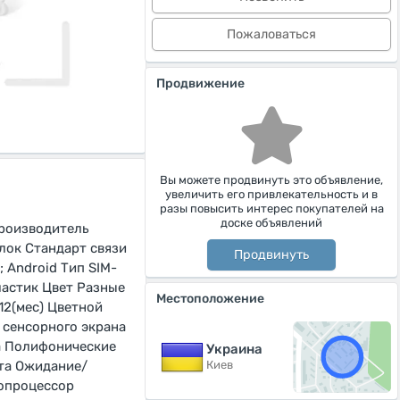
Пожаловаться
Продвижение
Вы можете продвинуть это объявление,
увеличить его привлекательность и в
разы повысить интерес покупателей на
доске объявлений
Производитель
лок Стандарт связи
Продвинуть
 Android Тип SIM-
ластик Цвет Разные
Местоположение
12(мес) Цветной
 сенсорного экрана
а Полифонические
Украина
Киев
та Ожидание/
еопроцессор