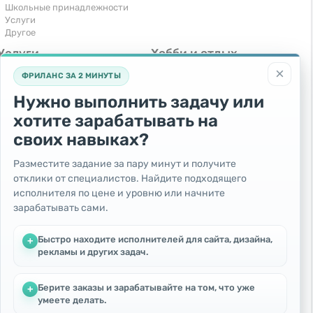
Школьные принадлежности
Услуги
Другое
Услуги
Хобби и отдых
×
Компьютеры, интернет
Книги и журналы
ФРИЛАНС ЗА 2 МИНУТЫ
Обучение и репетиторство
Музыкальные инструменты
Перевозки и транспорт
Охота и рыбалка
Нужно выполнить задачу или
Праздники и мероприятия
Спорт и отдых
хотите зарабатывать на
Ремонт и установка техники
Другое
Сиделки, горничные
своих навыках?
Строительство и ремонт
Фотосъемка и видеосъемка
Разместите задание за пару минут и получите
Юридические услуги
отклики от специалистов. Найдите подходящего
Прочие услуги
исполнителя по цене и уровню или начните
Бесплатно
зарабатывать сами.
Отдам бесплатно
Поменяю - Обмен
Быстро находите исполнителей для сайта, дизайна,
+
Приму в дар
рекламы и других задач.
Берите заказы и зарабатывайте на том, что уже
+
умеете делать.