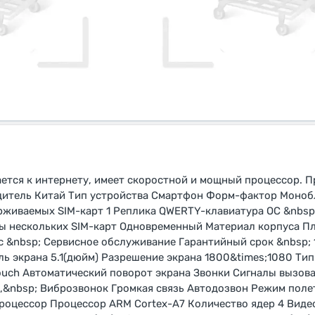
тся к интернету, имеет скоростной и мощный процессор. 
одитель Китай Тип устройства Смартфон Форм-фактор Моноб
живаемых SIM-карт 1 Реплика QWERTY-клавиатура ОС &nbsp;
ы нескольких SIM-карт Одновременный Материал корпуса П
 &nbsp; Сервисное обслуживание Гарантийный срок &nbsp; 
ль экрана 5.1(дюйм) Разрешение экрана 1800&times;1080 Тип
ouch Автоматический поворот экрана Звонки Сигналы вызов
,&nbsp; Виброзвонок Громкая связь Автодозвон Режим поле
роцессор Процессор ARM Cortex-A7 Количество ядер 4 Вид