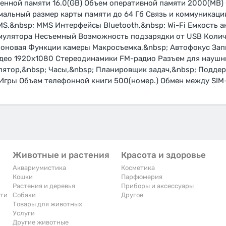
енной памяти 16.0(GB) Объем оперативной памяти 2000(MB)
мальный размер карты памяти до 64 Гб Связь и коммуникаци
MS,&nbsp; MMS Интерфейсы Bluetooth,&nbsp; Wi-Fi Емкость 
умулятора Несъемный Возможность подзарядки от USB Колич
ноновая Функции камеры Макросъемка,&nbsp; Автофокус Зап
део 1920x1080 Стереодинамики FM-радио Разъем для наушни
ятор,&nbsp; Часы,&nbsp; Планировщик задач,&nbsp; Поддерж
Игры Объем телефонной книги 500(номер.) Обмен между SIM
Животные и растения
Красота и здоровье
Аквариумистика
Косметика
Кошки
Парфюмерия
Растения и деревья
Приборы и аксессуары
сти
Собаки
Другое
Товары для животных
Услуги
Другие животные