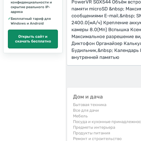
PowerVR SGX544 Объём встро
конфиденциальности и
скрытие реального IP-
памяти microSD &nbsp; Макси
адреса
сообщениями E-mail,&nbsp; S
✓
Бесплатный тариф для
2400.0(мА/ч) Крепление акк
Windows и Android
камеры 8.0(Мп) Вспышка Ксе
Максимальное разрешение ви
Открыть сайт и
скачать бесплатно
Диктофон Органайзер Калькул
Будильник,&nbsp; Календарь 
внутренней памятью
Дом и дача
Бытовая техника
Все для дачи
Мебель
Посуда и кухонные принадлежно
Предметы интерьера
Продукты питания
Ремонт и строительство