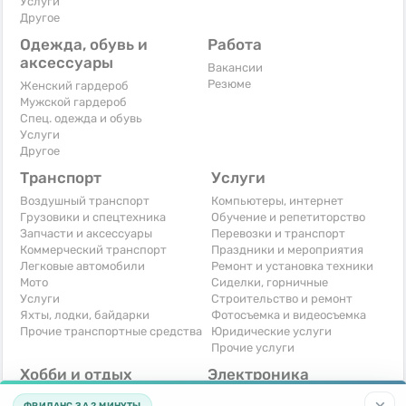
Услуги
Другое
Одежда, обувь и
Работа
аксессуары
Вакансии
Резюме
Женский гардероб
Мужской гардероб
Спец. одежда и обувь
Услуги
Другое
Транспорт
Услуги
Воздушный транспорт
Компьютеры, интернет
Грузовики и спецтехника
Обучение и репетиторство
Запчасти и аксессуары
Перевозки и транспорт
Коммерческий транспорт
Праздники и мероприятия
Легковые автомобили
Ремонт и установка техники
Мото
Сиделки, горничные
Услуги
Строительство и ремонт
Яхты, лодки, байдарки
Фотосъемка и видеосъемка
Прочие транспортные средства
Юридические услуги
Прочие услуги
Хобби и отдых
Электроника
Книги и журналы
Автомобильная техника
ФРИЛАНС ЗА 2 МИНУТЫ