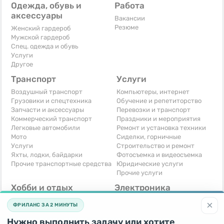
Одежда, обувь и
Работа
аксессуары
Вакансии
Резюме
Женский гардероб
Мужской гардероб
Спец. одежда и обувь
Услуги
Другое
Транспорт
Услуги
Воздушный транспорт
Компьютеры, интернет
Грузовики и спецтехника
Обучение и репетиторство
Запчасти и аксессуары
Перевозки и транспорт
Коммерческий транспорт
Праздники и мероприятия
Легковые автомобили
Ремонт и установка техники
Мото
Сиделки, горничные
Услуги
Строительство и ремонт
Яхты, лодки, байдарки
Фотосъемка и видеосъемка
Прочие транспортные средства
Юридические услуги
Прочие услуги
Хобби и отдых
Электроника
Книги и журналы
Автомобильная техника
×
ФРИЛАНС ЗА 2 МИНУТЫ
Музыкальные инструменты
Аудио, видео, телевизоры
Охота и рыбалка
Компьютерная техника
Нужно выполнить задачу или хотите