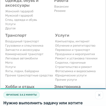
Одежда, обувь и
Работа
аксессуары
Вакансии
Резюме
Женский гардероб
Мужской гардероб
Спец. одежда и обувь
Услуги
Другое
Транспорт
Услуги
Воздушный транспорт
Компьютеры, интернет
Грузовики и спецтехника
Обучение и репетиторство
Запчасти и аксессуары
Перевозки и транспорт
Коммерческий транспорт
Праздники и мероприятия
Легковые автомобили
Ремонт и установка техники
Мото
Сиделки, горничные
Услуги
Строительство и ремонт
Яхты, лодки, байдарки
Фотосъемка и видеосъемка
Прочие транспортные средства
Юридические услуги
Прочие услуги
Хобби и отдых
Электроника
Книги и журналы
Автомобильная техника
×
ФРИЛАНС ЗА 2 МИНУТЫ
Музыкальные инструменты
Аудио, видео, телевизоры
Охота и рыбалка
Компьютерная техника
Нужно выполнить задачу или хотите
Спорт и отдых
Приставки и видеоигры