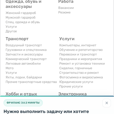
Одежда, обувь и
Работа
аксессуары
Вакансии
Резюме
Женский гардероб
Мужской гардероб
Спец. одежда и обувь
Услуги
Другое
Транспорт
Услуги
Воздушный транспорт
Компьютеры, интернет
Грузовики и спецтехника
Обучение и репетиторство
Запчасти и аксессуары
Перевозки и транспорт
Коммерческий транспорт
Праздники и мероприятия
Легковые автомобили
Ремонт и установка техники
Мото
Сиделки, горничные
Услуги
Строительство и ремонт
Яхты, лодки, байдарки
Фотосъемка и видеосъемка
Прочие транспортные средства
Юридические услуги
Прочие услуги
Хобби и отдых
Электроника
Книги и журналы
Автомобильная техника
×
ФРИЛАНС ЗА 2 МИНУТЫ
Музыкальные инструменты
Аудио, видео, телевизоры
Охота и рыбалка
Компьютерная техника
Нужно выполнить задачу или хотите