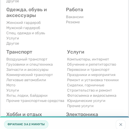
Другое
Одежда, обувь и
Работа
аксессуары
Вакансии
Резюме
Женский гардероб
Мужской гардероб
Спец. одежда и обувь
Услуги
Другое
Транспорт
Услуги
Воздушный транспорт
Компьютеры, интернет
Грузовики и спецтехника
Обучение и репетиторство
Запчасти и аксессуары
Перевозки и транспорт
Коммерческий транспорт
Праздники и мероприятия
Легковые автомобили
Ремонт и установка техники
Мото
Сиделки, горничные
Услуги
Строительство и ремонт
Яхты, лодки, байдарки
Фотосъемка и видеосъемка
Прочие транспортные средства
Юридические услуги
Прочие услуги
Хобби и отдых
Электроника
Книги и журналы
Автомобильная техника
×
ФРИЛАНС ЗА 2 МИНУТЫ
Музыкальные инструменты
Аудио, видео, телевизоры