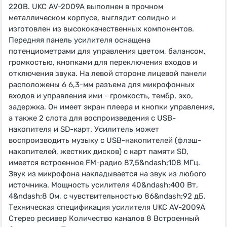
220В. UKC AV-2009A выполнен в прочном
металлическом корпусе, выглядит солидно и
изготовлен из высококачественных компонентов.
Передняя панель усилителя оснащена
потенциометрами для управления цветом, балансом,
громкостью, кнопками для переключения входов и
отключения звука. На левой стороне лицевой панели
расположены 6 6,3-мм разъема для микрофонных
входов и управления ими - громкость, тембр, эхо,
задержка. Он имеет экран плеера и кнопки управления,
а также 2 слота для воспроизведения с USB-
накопителя и SD-карт. Усилитель может
воспроизводить музыку с USB-накопителей (флэш-
накопителей, жестких дисков) с карт памяти SD,
имеется встроенное FM-радио 87,5&ndash;108 МГц.
Звук из микрофона накладывается на звук из любого
источника. Мощность усилителя 40&ndash;400 Вт,
4&ndash;8 Ом, с чувствительностью 86&ndash;92 дБ.
Техническая спецификация усилителя UKC AV-2009A
Стерео ресивер Количество каналов 8 Встроенный