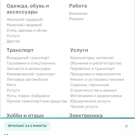
Одежда, обувь и
Работа
аксессуары
Вакансии
Резюме
Женский гардероб
Мужской гардероб
Спец. одежда и обувь
Услуги
Другое
Транспорт
Услуги
Воздушный транспорт
Компьютеры, интернет
Грузовики и спецтехника
Обучение и репетиторство
Запчасти и аксессуары
Перевозки и транспорт
Коммерческий транспорт
Праздники и мероприятия
Легковые автомобили
Ремонт и установка техники
Мото
Сиделки, горничные
Услуги
Строительство и ремонт
Яхты, лодки, байдарки
Фотосъемка и видеосъемка
Прочие транспортные средства
Юридические услуги
Прочие услуги
Хобби и отдых
Электроника
Книги и журналы
Автомобильная техника
×
ФРИЛАНС ЗА 2 МИНУТЫ
Музыкальные инструменты
Аудио, видео, телевизоры
Охота и рыбалка
Компьютерная техника