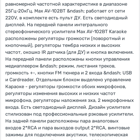
равномерной частотной характеристике в диапазоне
25Гц-20кГц. Max AV-102BT &ndash; работает от сети
220V, в комплекте есть пульт ДУ. Есть светодиодный
дисплей. На передней панели интегрального
стереофонического усилителя Max AV-102BT Karaoke
расположены регуляторы громкости (поворотный и
кнопочный), регуляторы тембра низких и высоких
частот, окошко IR датчика (для ДУ) и кнопка включения.
На передней панели расположены кнопки управления
медиаплеером &ndash; режим, листания треков,
громкость +-, кнопки FM тюнера и 2 входа &ndash; USB
и Cardreader. Отдельным блоком выделено управление
Караоке - регуляторы громкости обоих микрофонов,
регуляторы изменения высоких и низких частот
микрофона, регуляторы наложения эха, 2 микрофонных
входа. Есть светодиодный дисплей. Дизайн усилителя
стилизован под профессиональные рэковые усилители.
На задней панели расположены пара аналоговых
входов 2*RCA и пара выходов output 2*RCA, винтовые
зажимы для подключения акустики, телескопическая