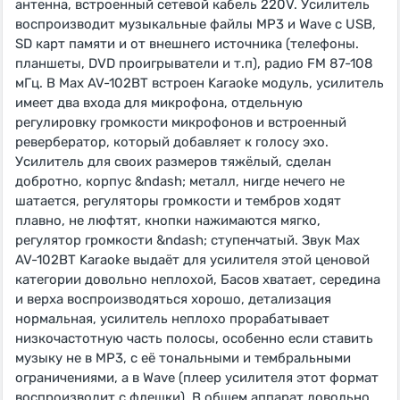
антенна, встроенный сетевой кабель 220V. Усилитель
воспроизводит музыкальные файлы MP3 и Wave с USB,
SD карт памяти и от внешнего источника (телефоны.
планшеты, DVD проигрыватели и т.п), радио FM 87-108
мГц. В Max AV-102BT встроен Karaoke модуль, усилитель
имеет два входа для микрофона, отдельную
регулировку громкости микрофонов и встроенный
ревербератор, который добавляет к голосу эхо.
Усилитель для своих размеров тяжёлый, сделан
добротно, корпус &ndash; металл, нигде нечего не
шатается, регуляторы громкости и тембров ходят
плавно, не люфтят, кнопки нажимаются мягко,
регулятор громкости &ndash; ступенчатый. Звук Max
AV-102BT Karaoke выдаёт для усилителя этой ценовой
категории довольно неплохой, Басов хватает, середина
и верха воспроизводяться хорошо, детализация
нормальная, усилитель неплохо прорабатывает
низкочастотную часть полосы, особенно если ставить
музыку не в МР3, с её тональными и тембральными
ограничениями, а в Wave (плеер усилителя этот формат
воспроизводит с флешки). В общем аппарат довольно