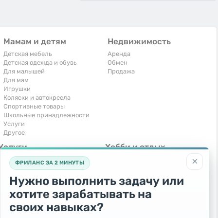
Мамам и детям
Недвижимость
Детская мебель
Аренда
Детская одежда и обувь
Обмен
Для малышей
Продажа
Для мам
Игрушки
Коляски и автокресла
Спортивные товары
Школьные принадлежности
Услуги
Другое
Услуги
Хобби и отдых
×
Компьютеры, интернет
Книги и журналы
ФРИЛАНС ЗА 2 МИНУТЫ
Обучение и репетиторство
Музыкальные инструменты
Перевозки и транспорт
Охота и рыбалка
Нужно выполнить задачу или
Праздники и мероприятия
Спорт и отдых
хотите зарабатывать на
Ремонт и установка техники
Другое
Сиделки, горничные
своих навыках?
Строительство и ремонт