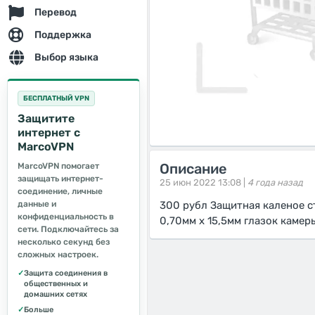
Перевод
Поддержка
Выбор языка
БЕСПЛАТНЫЙ VPN
Защитите
интернет с
MarcoVPN
Описание
MarcoVPN помогает
защищать интернет-
25 июн 2022 13:08 |
4 года назад
соединение, личные
данные и
300 рубл Защитная каленое с
конфиденциальность в
0,70мм х 15,5мм глазок камер
сети. Подключайтесь за
несколько секунд без
сложных настроек.
✓
Защита соединения в
общественных и
домашних сетях
✓
Больше