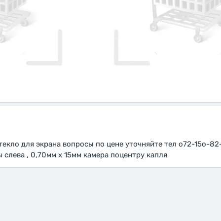
текло для экрана вопросы по цене уточняйте тел о72-15о-82
ы слева , 0,70мм х 15мм камера поцентру капля