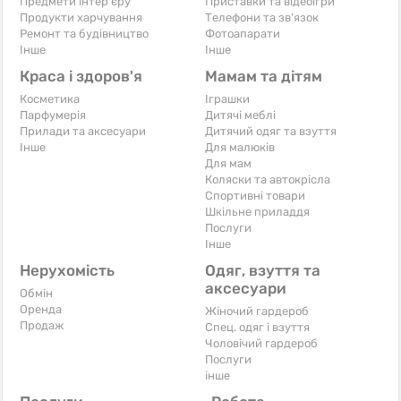
Предмети інтер'єру
Приставки та відеоігри
Продукти харчування
Телефони та зв'язок
Ремонт та будівництво
Фотоапарати
Iнше
Iнше
Краса і здоров'я
Мамам та дітям
Косметика
Іграшки
Парфумерія
Дитячі меблі
Прилади та аксесуари
Дитячий одяг та взуття
Iнше
Для малюків
Для мам
Коляски та автокрісла
Спортивні товари
Шкільне приладдя
Послуги
Iнше
Нерухомість
Одяг, взуття та
аксесуари
Обмін
Оренда
Жіночий гардероб
Продаж
Спец. одяг і взуття
Чоловічий гардероб
Послуги
інше