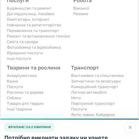
Послуги
Робота
Будівництво та ремонт
Вакансії
Доглядальниці, покоївки
Резюме
Комп'ютери, Інтернет
Навчання та репетиторство
Перевезення та транспорт
Ремонт та встановлення техніки
Свята та заходи
Фотозйомка та відеозйомка
Юридичні послуги
Інші послуги
Тварини та рослини
Транспорт
Акваріумістика
Вантажівки та спецтехніка
Кішки
Запчастини та аксесуари
Послуги
Комерційний транспорт
Рослини та дерева
Легкові автомобілі
Собаки
Мото
Товари для тварин
Повітряний транспорт
Інші тварини
Послуги
Яхти, човни, байдарки
Інші транспортні засоби
×
ФРИЛАНС ЗА 2 ХВИЛИНИ
Хобі та відпочинок
Для бізнесу
Потрібно виконати задачу чи хочете
Книги та журнали
Готовий бізнес